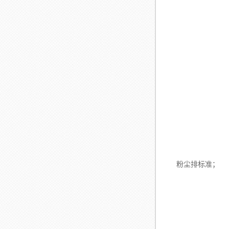
1、操
2、节能：该
粉尘排标准；
3、产
4、投资少