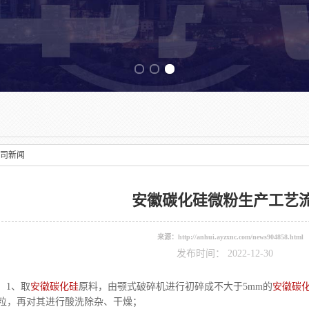
Previous slide
司新闻
安徽碳化硅微粉生产工艺
来源：
http://anhui.ayzxnc.com/news904858.html
发布时间： 2022-12-30
取
安徽碳化硅
原料，由颚式破碎机进行初碎成不大于5mm的
安徽碳
颗粒，再对其进行酸洗除杂、干燥；