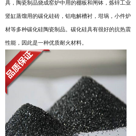
具，陶瓷制品烧成窑炉中用的棚板和闸钵，炼锌工业
竖缸蒸馏用的碳化硅砖，铝电解槽衬，坩埚，小件炉
材等多种碳化硅陶瓷制品。碳化硅具有很好的抗热震
性能，因此是一种优质耐火材料。